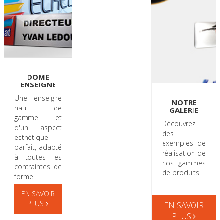
DOME
ENSEIGNE
Une enseigne
NOTRE
haut de
GALERIE
gamme et
Découvrez
d'un aspect
des
esthétique
exemples de
parfait, adapté
réalisation de
à toutes les
nos gammes
contraintes de
de produits.
forme
EN SAVOIR
PLUS
EN SAVOIR
PLUS