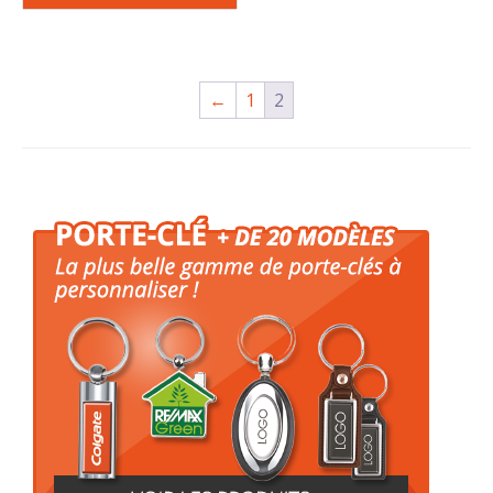
←
1
2