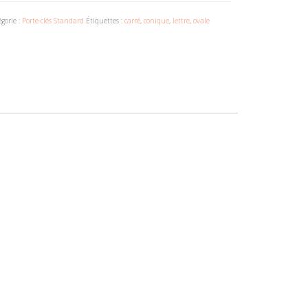
gorie :
Porte-clés Standard
Étiquettes :
carré
,
conique
,
lettre
,
ovale