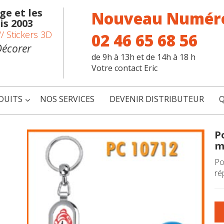
e et les
Nouveau Numér
is 2003
/ Stickers 3D
02 46 65 68 56
Décorer
de 9h à 13h et de 14h à 18 h
Votre contact Eric
DUITS
NOS SERVICES
DEVENIR DISTRIBUTEUR
Q
P
m
Po
ré