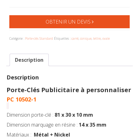
OBTENIR UN DEVIS
Catégorie :
Porte-clés Standard
Étiquettes :
carré
,
conique
,
lettre
,
ovale
Description
Description
Porte-Clés Publicitaire à personnaliser
PC 10502-1
Dimension porte-clé :
81 x 30 x 10 mm
Dimension marquage en résine :
14 x 35 mm
Matériaux :
Métal + Nickel