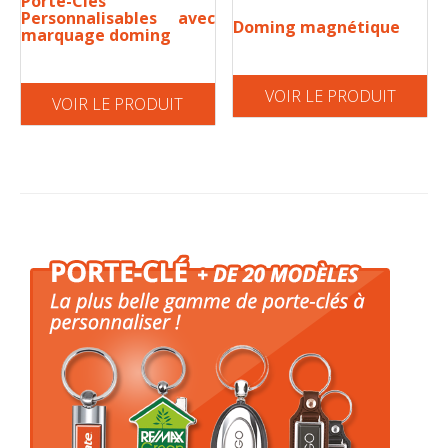
Porte-Clés
Personnalisables avec
Doming magnétique
marquage doming
VOIR LE PRODUIT
VOIR LE PRODUIT